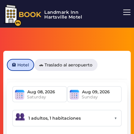
Landmark Inn
BOOK
Hartsville Motel
🏨 Hotel
🚗 Traslado al aeropuerto
Saturday
Sunday
▼